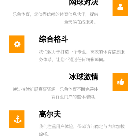
网球对决
乐鱼体育，您值得信赖的体育信息伙伴，提供
全天候在线服务。
综合格斗
我们致力于打造一个专业、高效的体育信息服
务体系，让您不错过任何精彩瞬间。
冰球激情
通过持续扩展赛事资源，乐鱼体育不断完善体
育行业门户的整体结构。
高尔夫
我们注重用户体验，保障访问稳定与内容加载
流畅。