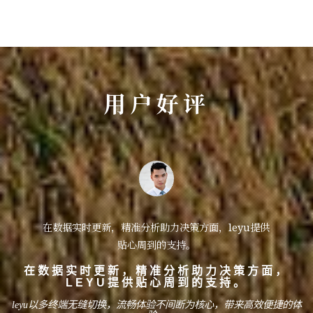
用户好评
在数据实时更新，精准分析助力决策方面，leyu提供
贴心周到的支持。
在数据实时更新，精准分析助力决策方面，
LEYU提供贴心周到的支持。
leyu以多终端无缝切换，流畅体验不间断为核心，带来高效便捷的体